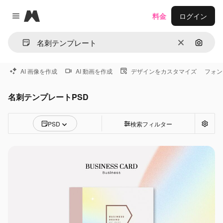
Magnific
料金
ログイン
Close menu
消去
画像で
AI 画像を作成
AI 動画を作成
デザインをカスタマイズ
フォン
名刺テンプレートPSD
PSD
検索フィルター