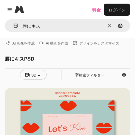
Magnific
料金
ログイン
Close menu
消去
画像で
AI 画像を作成
AI 動画を作成
デザインをカスタマイズ
唇にキスPSD
PSD
検索フィルター