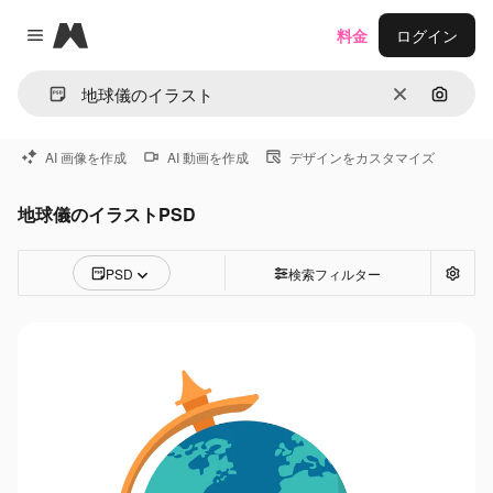
Magnific
料金
ログイン
Close menu
消去
画像で
AI 画像を作成
AI 動画を作成
デザインをカスタマイズ
地球儀のイラストPSD
PSD
検索フィルター