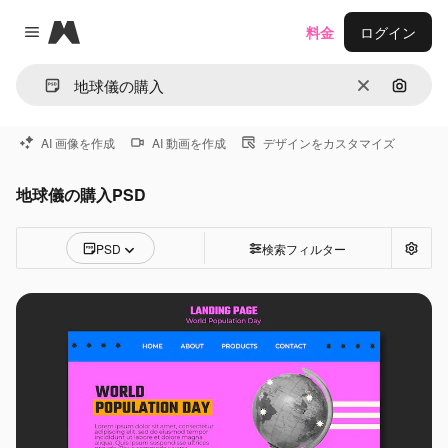
Magnific
料金
ログイン
Close menu
消去
画像で
AI 画像を作成
AI 動画を作成
デザインをカスタマイズ
地球儀の購入PSD
PSD
検索フィルター