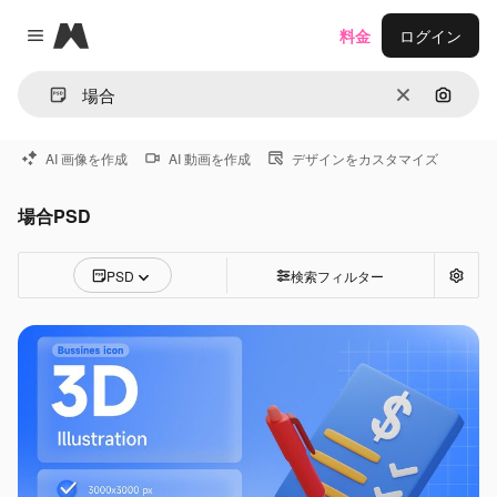
Magnific
料金
ログイン
Close menu
消去
画像で
AI 画像を作成
AI 動画を作成
デザインをカスタマイズ
場合PSD
PSD
検索フィルター