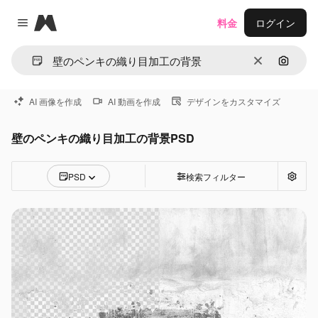
Magnific
料金
ログイン
Close menu
消去
画像で
AI 画像を作成
AI 動画を作成
デザインをカスタマイズ
壁のペンキの織り目加工の背景PSD
PSD
検索フィルター