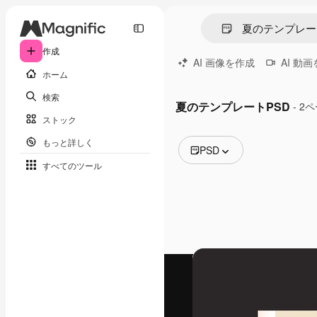
作成
AI 画像を作成
AI 動
ホーム
検索
夏のテンプレートPSD
- 2
ストック
もっと詳しく
PSD
すべてのツール
全ての画像
ベクトル
イラスト
写真
PSD
テンプレート
モックアップ
動画
映像素材
モーショングラフィックス
動画テンプレート
アイコン
3D モデル