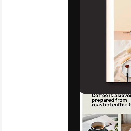
フォント
最高のクリエイ
ットフォーム。
店、スタジオを
います。
日本語
Copyright © 2010-