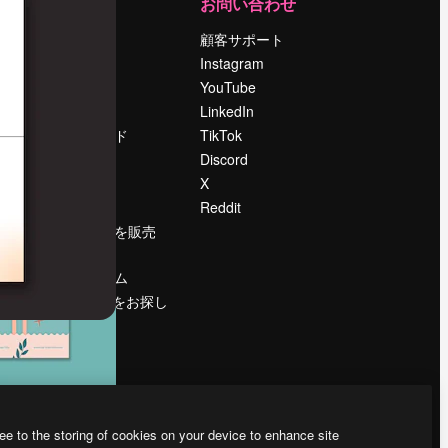
運営
お問い合わせ
料金
顧客サポート
会社概要
Instagram
Reviews
YouTube
採用情報
LinkedIn
検索トレンド
TikTok
ブログ
Discord
イベント
X
Slidesgo
Reddit
コンテンツを販売
する
プレスルーム
magnific.aiをお探し
ですか？
ee to the storing of cookies on your device to enhance site