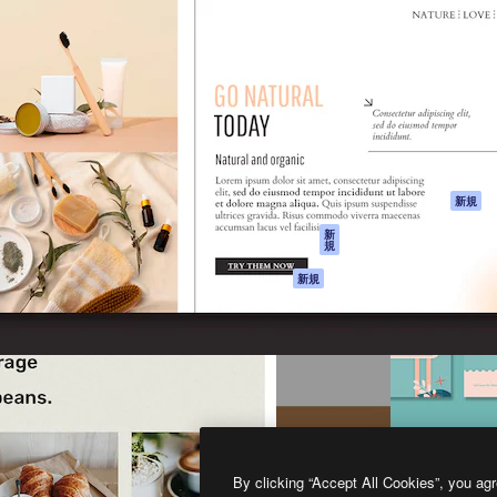
製品
はじめに
ティブ制作を導くためのプラ
Spaces
Academy
クリエイター、企業、代理
AI アシスタント
ドキュメント
含む100万人以上が利用して
AI 画像生成ツール
サポート
AI 動画生成ツール
利用規約
AI 音声合成ツール
プライバシーポリ
シー
ストックコンテン
ツ
オリジナル
新規
Claude/ChatGPT
クッキーポリシー
新
規
向けMCP
トラストセンター
エージェント
アフィリエイト
新規
API
法人向け
モバイルアプリ
すべてのMagnificツ
ール
2026
Freepik Company S.L.U.
無断複写・転載を禁じます
.
By clicking “Accept All Cookies”, you agr