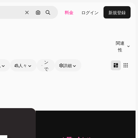
料金
ログイン
新規登録
消去
画像で検索
検索
オ
ン
関連
ラ
性
イ
ン
色
人々
詳細
で
編
集
可
能