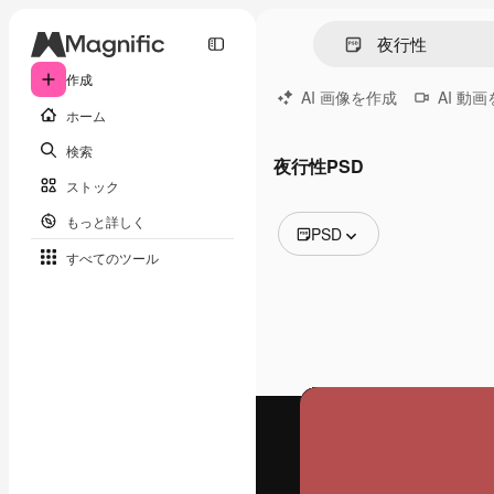
作成
AI 画像を作成
AI 動
ホーム
検索
夜行性PSD
ストック
もっと詳しく
PSD
すべてのツール
全ての画像
ベクトル
イラスト
写真
PSD
テンプレート
モックアップ
動画
映像素材
モーショングラフィックス
動画テンプレート
アイコン
3D モデル