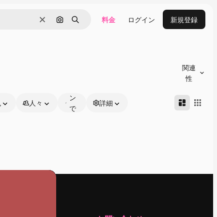
料金
ログイン
新規登録
消去
画像で検索
検索
オ
ン
関連
ラ
性
イ
ン
色
人々
詳細
で
編
集
可
能