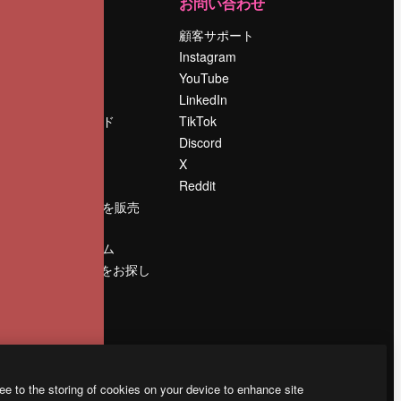
運営
お問い合わせ
料金
顧客サポート
会社概要
Instagram
Reviews
YouTube
採用情報
LinkedIn
検索トレンド
TikTok
ブログ
Discord
イベント
X
Slidesgo
Reddit
コンテンツを販売
する
プレスルーム
magnific.aiをお探し
ですか？
ee to the storing of cookies on your device to enhance site