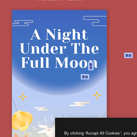
製品
はじめに
ティブ制作を導くためのプラ
Spaces
Academy
クリエイター、企業、代理
AI アシスタント
ドキュメント
含む100万人以上が利用して
AI 画像生成ツール
サポート
AI 動画生成ツール
利用規約
AI 音声合成ツール
プライバシーポリ
シー
ストックコンテン
ツ
オリジナル
新規
Claude/ChatGPT
クッキーポリシー
新
規
向けMCP
トラストセンター
エージェント
アフィリエイト
新規
API
法人向け
モバイルアプリ
すべてのMagnificツ
ール
2026
Freepik Company S.L.U.
無断複写・転載を禁じます
.
By clicking “Accept All Cookies”, you agr