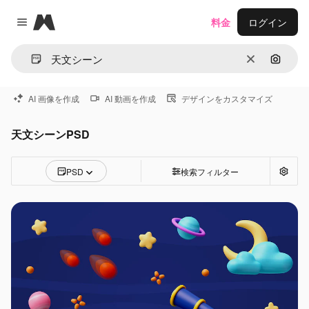
Magnific
料金
ログイン
Close menu
消去
画像で
AI 画像を作成
AI 動画を作成
デザインをカスタマイズ
天文シーンPSD
PSD
検索フィルター