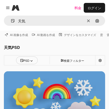
Magnific
料金
ログイン
Close menu
消去
画像で
AI 画像を作成
AI 動画を作成
デザインをカスタマイズ
雲
天気PSD
PSD
検索フィルター