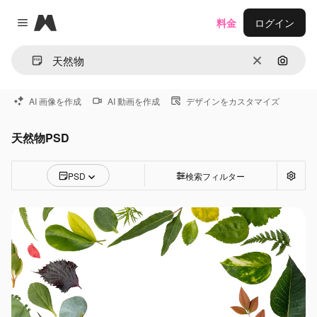
Magnific
料金
ログイン
Close menu
消去
画像で
AI 画像を作成
AI 動画を作成
デザインをカスタマイズ
天然物PSD
PSD
検索フィルター