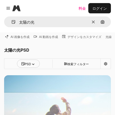
Magnific
料金
ログイン
Close menu
消去
画像で
AI 画像を作成
AI 動画を作成
デザインをカスタマイズ
光線
太陽の光PSD
PSD
検索フィルター