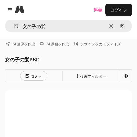
Magnific
料金
ログイン
Close menu
消去
画像で
AI 画像を作成
AI 動画を作成
デザインをカスタマイズ
女の子の髪PSD
PSD
検索フィルター