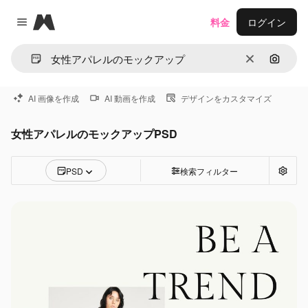
Magnific
料金
ログイン
Close menu
消去
画像で
AI 画像を作成
AI 動画を作成
デザインをカスタマイズ
女性アパレルのモックアップPSD
PSD
検索フィルター