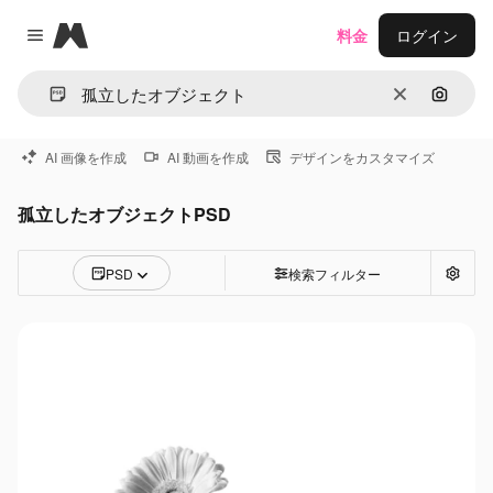
Magnific
料金
ログイン
Close menu
消去
画像で
AI 画像を作成
AI 動画を作成
デザインをカスタマイズ
孤立したオブジェクトPSD
PSD
検索フィルター