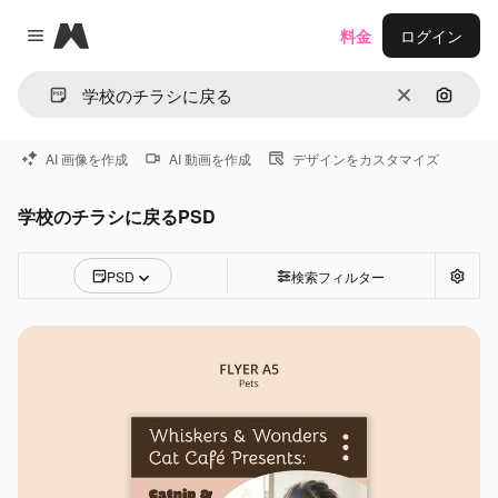
Magnific
料金
ログイン
Close menu
消去
画像で
AI 画像を作成
AI 動画を作成
デザインをカスタマイズ
学校のチラシに戻るPSD
PSD
検索フィルター