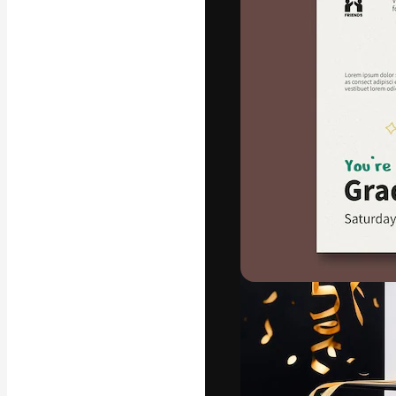
フォント
最高のクリエイ
ットフォーム。
店、スタジオを
います。
日本語
Copyright © 2010-