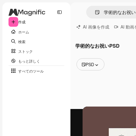
作成
AI 画像を作成
AI 動
ホーム
検索
学術的なお祝いPSD
ストック
もっと詳しく
PSD
すべてのツール
全ての画像
ベクトル
イラスト
写真
PSD
テンプレート
モックアップ
動画
映像素材
モーショングラフィックス
動画テンプレート
アイコン
3D モデル