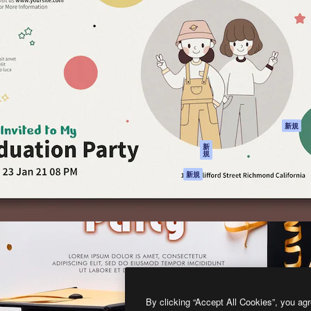
製品
はじめに
ティブ制作を導くためのプラ
Spaces
Academy
クリエイター、企業、代理
AI アシスタント
ドキュメント
含む100万人以上が利用して
AI 画像生成ツール
サポート
AI 動画生成ツール
利用規約
AI 音声合成ツール
プライバシーポリ
シー
ストックコンテン
ツ
オリジナル
新規
Claude/ChatGPT
クッキーポリシー
新
規
向けMCP
トラストセンター
エージェント
アフィリエイト
新規
API
法人向け
モバイルアプリ
すべてのMagnificツ
ール
2026
Freepik Company S.L.U.
無断複写・転載を禁じます
.
By clicking “Accept All Cookies”, you agr