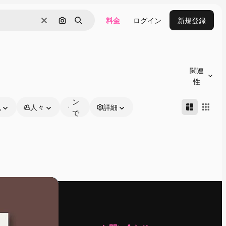
料金
ログイン
新規登録
消去
画像で検索
検索
オ
ン
関連
ラ
性
イ
ン
色
人々
詳細
で
編
集
可
能