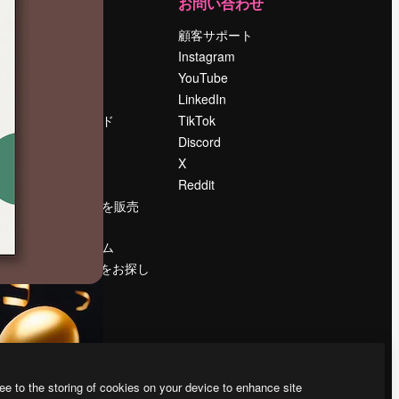
運営
お問い合わせ
料金
顧客サポート
会社概要
Instagram
Reviews
YouTube
採用情報
LinkedIn
検索トレンド
TikTok
ブログ
Discord
イベント
X
Slidesgo
Reddit
コンテンツを販売
する
プレスルーム
magnific.aiをお探し
ですか？
ee to the storing of cookies on your device to enhance site