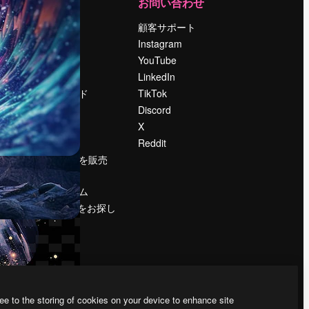
運営
お問い合わせ
料金
顧客サポート
会社概要
Instagram
Reviews
YouTube
採用情報
LinkedIn
検索トレンド
TikTok
ブログ
Discord
イベント
X
Slidesgo
Reddit
コンテンツを販売
する
プレスルーム
magnific.aiをお探し
ですか？
ee to the storing of cookies on your device to enhance site