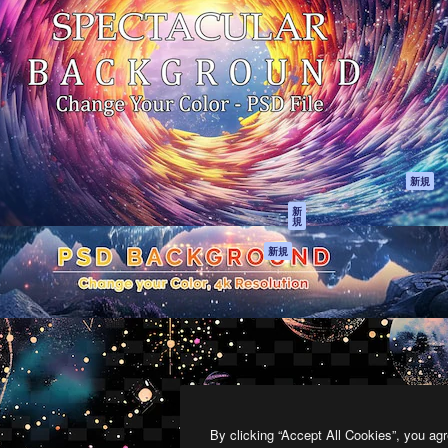
製品
はじめに
ティブ制作を導くためのプラ
Spaces
Academy
クリエイター、企業、代理
AI アシスタント
ドキュメント
含む100万人以上が利用して
AI 画像生成ツール
サポート
AI 動画生成ツール
利用規約
AI 音声合成ツール
プライバシーポリ
シー
ストックコンテン
ツ
オリジナル
新規
Claude/ChatGPT
クッキーポリシー
新
規
向けMCP
トラストセンター
エージェント
アフィリエイト
新規
API
法人向け
モバイルアプリ
すべてのMagnificツ
ール
2026
Freepik Company S.L.U.
無断複写・転載を禁じます
.
By clicking “Accept All Cookies”, you agr