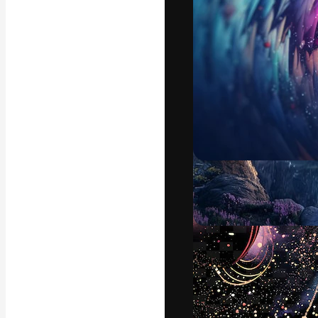
フォント
最高のクリエイ
ットフォーム。
店、スタジオを
います。
日本語
Copyright © 2010-