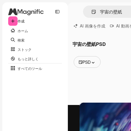
作成
AI 画像を作成
AI 動
ホーム
検索
宇宙の壁紙PSD
ストック
もっと詳しく
PSD
すべてのツール
全ての画像
ベクトル
イラスト
写真
PSD
テンプレート
モックアップ
動画
映像素材
モーショングラフィックス
動画テンプレート
アイコン
3D モデル