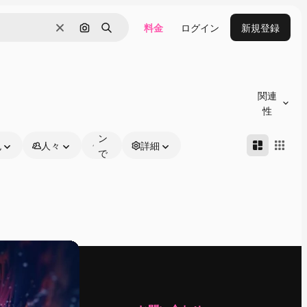
料金
ログイン
新規登録
消去
画像で検索
検索
オ
ン
関連
ラ
性
イ
ン
色
人々
詳細
で
編
集
可
能