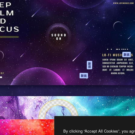
製品
はじめに
ティブ制作を導くためのプラ
Spaces
Academy
クリエイター、企業、代理
AI アシスタント
ドキュメント
含む100万人以上が利用して
AI 画像生成ツール
サポート
AI 動画生成ツール
利用規約
AI 音声合成ツール
プライバシーポリ
シー
ストックコンテン
ツ
オリジナル
新規
Claude/ChatGPT
クッキーポリシー
新
規
向けMCP
トラストセンター
エージェント
アフィリエイト
新規
API
法人向け
モバイルアプリ
すべてのMagnificツ
ール
2026
Freepik Company S.L.U.
無断複写・転載を禁じます
.
By clicking “Accept All Cookies”, you agr