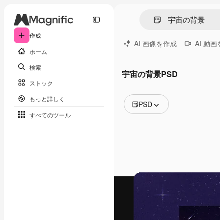
作成
AI 画像を作成
AI 動
ホーム
検索
宇宙の背景PSD
ストック
もっと詳しく
PSD
すべてのツール
全ての画像
ベクトル
イラスト
写真
PSD
テンプレート
モックアップ
動画
映像素材
モーショングラフィックス
動画テンプレート
アイコン
3D モデル