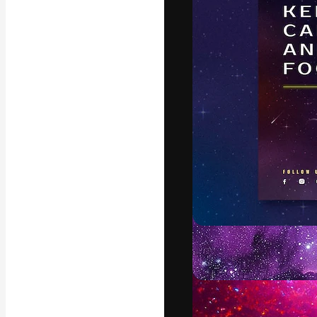
フォント
最高のクリエイ
ットフォーム。
店、スタジオを
います。
日本語
Copyright © 2010-