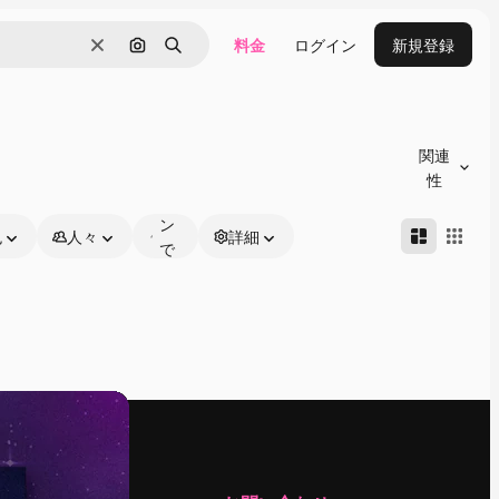
料金
ログイン
新規登録
消去
画像で検索
検索
オ
ン
関連
ラ
性
イ
ン
色
人々
詳細
で
編
集
可
能