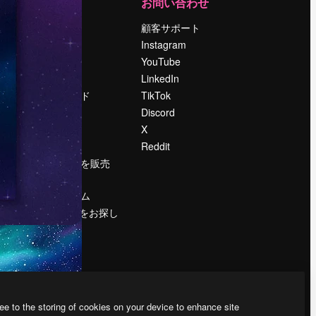
運営
お問い合わせ
料金
顧客サポート
会社概要
Instagram
Reviews
YouTube
採用情報
LinkedIn
検索トレンド
TikTok
ブログ
Discord
イベント
X
Slidesgo
Reddit
コンテンツを販売
する
プレスルーム
magnific.aiをお探し
ですか？
ee to the storing of cookies on your device to enhance site