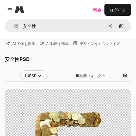
Magnific
料金
ログイン
Close menu
消去
画像で
AI 画像を作成
AI 動画を作成
デザインをカスタマイズ
安全性PSD
PSD
検索フィルター