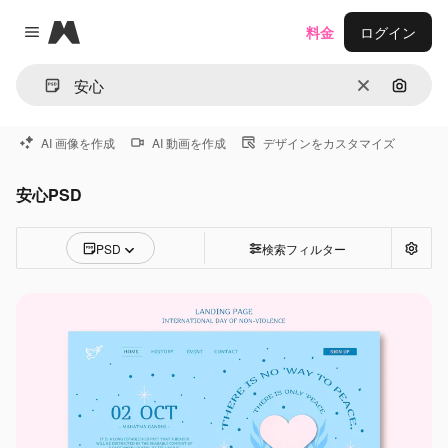
Magnific
料金
ログイン
Close menu
消去
画像で
AI 画像を作成
AI 動画を作成
デザインをカスタマイズ
安心PSD
PSD
検索フィルター