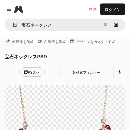
Magnific
料金
ログイン
Close menu
消去
画像で
AI 画像を作成
AI 動画を作成
デザインをカスタマイズ
宝石ネックレスPSD
PSD
検索フィルター