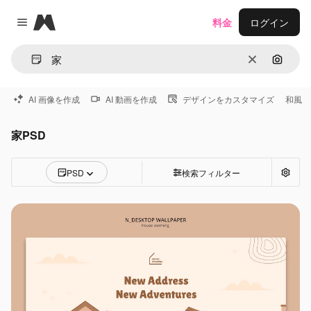
Magnific
料金
ログイン
Close menu
消去
画像で
AI 画像を作成
AI 動画を作成
デザインをカスタマイズ
和風
家PSD
PSD
検索フィルター