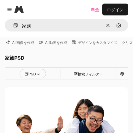
Magnific
料金
ログイン
Close menu
消去
画像で
AI 画像を作成
AI 動画を作成
デザインをカスタマイズ
クリス
家族PSD
PSD
検索フィルター