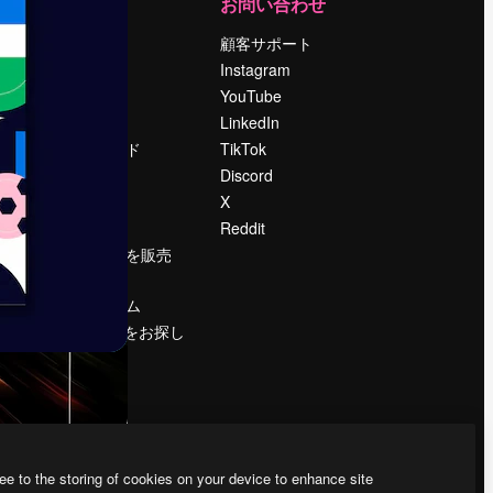
運営
お問い合わせ
料金
顧客サポート
会社概要
Instagram
Reviews
YouTube
採用情報
LinkedIn
検索トレンド
TikTok
ブログ
Discord
イベント
X
Slidesgo
Reddit
コンテンツを販売
する
プレスルーム
magnific.aiをお探し
ですか？
ee to the storing of cookies on your device to enhance site