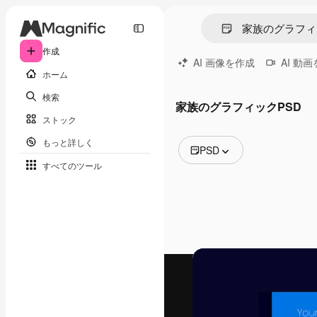
作成
AI 画像を作成
AI 動
ホーム
検索
家族のグラフィックPSD
ストック
もっと詳しく
PSD
すべてのツール
全ての画像
ベクトル
イラスト
写真
PSD
テンプレート
モックアップ
動画
映像素材
モーショングラフィックス
動画テンプレート
アイコン
3D モデル