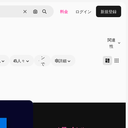
料金
ログイン
新規登録
消去
画像で検索
検索
オ
ン
関連
ラ
性
イ
ン
色
人々
詳細
で
編
集
可
能