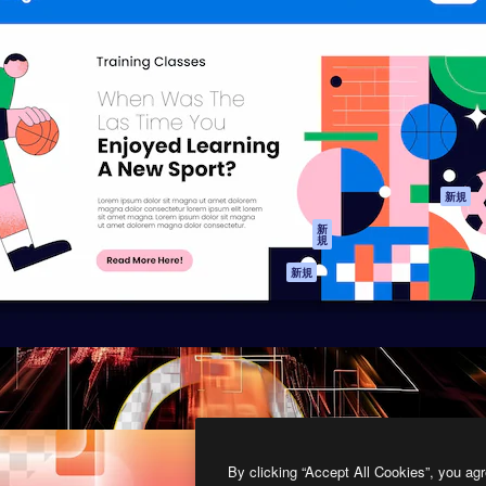
製品
はじめに
ティブ制作を導くためのプラ
Spaces
Academy
クリエイター、企業、代理
AI アシスタント
ドキュメント
含む100万人以上が利用して
AI 画像生成ツール
サポート
AI 動画生成ツール
利用規約
AI 音声合成ツール
プライバシーポリ
シー
ストックコンテン
ツ
オリジナル
新規
Claude/ChatGPT
クッキーポリシー
新
規
向けMCP
トラストセンター
エージェント
アフィリエイト
新規
API
法人向け
モバイルアプリ
すべてのMagnificツ
ール
2026
Freepik Company S.L.U.
無断複写・転載を禁じます
.
By clicking “Accept All Cookies”, you agr