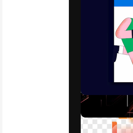
フォント
最高のクリエイ
ットフォーム。
店、スタジオを
います。
日本語
Copyright © 2010-