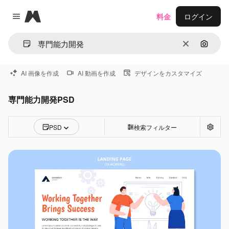
Magnific
料金
ログイン
Close menu
消去
画像で
AI 画像を作成
AI 動画を作成
デザインをカスタマイズ
専門能力開発PSD
PSD
検索フィルター