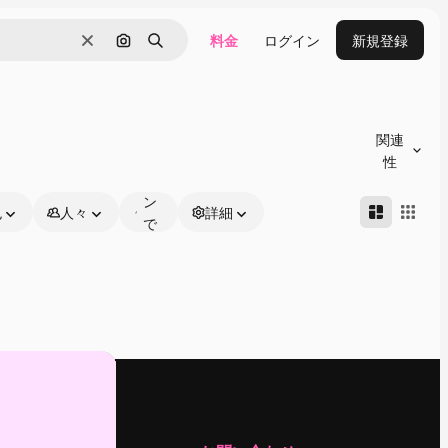
料金
ログイン
新規登録
消去
画像で検索
検索
オ
ン
関連
ラ
性
イ
ン
色
人々
詳細
で
編
集
可
能