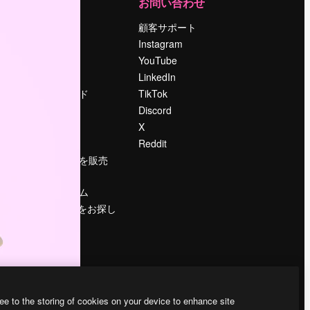
運営
お問い合わせ
料金
顧客サポート
会社概要
Instagram
Reviews
YouTube
採用情報
LinkedIn
検索トレンド
TikTok
ブログ
Discord
イベント
X
Slidesgo
Reddit
コンテンツを販売
する
プレスルーム
magnific.aiをお探し
ですか？
ee to the storing of cookies on your device to enhance site