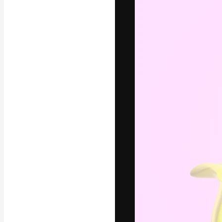
フォント
最高のクリエイ
ットフォーム。
店、スタジオを
います。
日本語
Copyright © 2010-