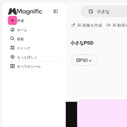
作成
AI 画像を作成
AI 動
ホーム
検索
小さなPSD
ストック
もっと詳しく
PSD
すべてのツール
全ての画像
ベクトル
イラスト
写真
PSD
テンプレート
モックアップ
動画
映像素材
モーショングラフィックス
動画テンプレート
アイコン
3D モデル