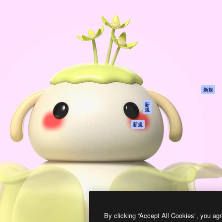
製品
はじめに
ティブ制作を導くためのプラ
Spaces
Academy
クリエイター、企業、代理
AI アシスタント
ドキュメント
含む100万人以上が利用して
AI 画像生成ツール
サポート
AI 動画生成ツール
利用規約
AI 音声合成ツール
プライバシーポリ
シー
ストックコンテン
ツ
オリジナル
新規
Claude/ChatGPT
クッキーポリシー
新
規
向けMCP
トラストセンター
エージェント
アフィリエイト
新規
API
法人向け
モバイルアプリ
すべてのMagnificツ
ール
2026
Freepik Company S.L.U.
無断複写・転載を禁じます
.
By clicking “Accept All Cookies”, you agr