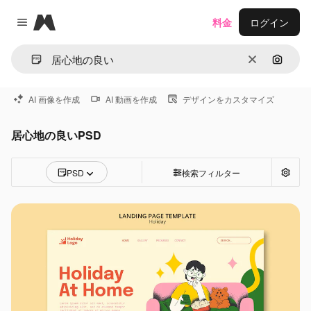
Magnific
料金
ログイン
Close menu
消去
画像で
AI 画像を作成
AI 動画を作成
デザインをカスタマイズ
居心地の良いPSD
PSD
検索フィルター