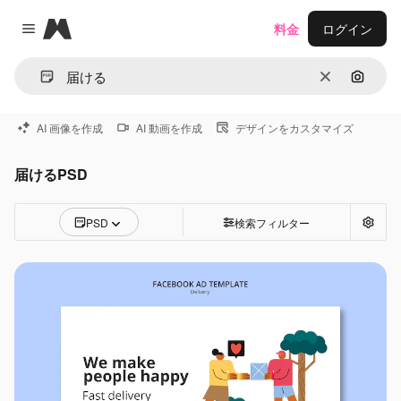
Magnific
料金
ログイン
Close menu
消去
画像で
AI 画像を作成
AI 動画を作成
デザインをカスタマイズ
届けるPSD
PSD
検索フィルター