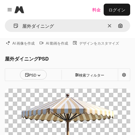
Magnific
料金
ログイン
Close menu
消去
画像で
AI 画像を作成
AI 動画を作成
デザインをカスタマイズ
屋外ダイニングPSD
PSD
検索フィルター