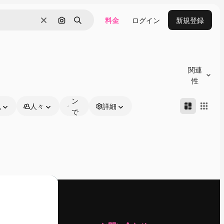
料金
ログイン
新規登録
消去
画像で検索
検索
オ
ン
関連
ラ
性
イ
ン
色
人々
詳細
で
編
集
可
能