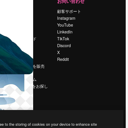
運営
お問い合わせ
料金
顧客サポート
会社概要
Instagram
Reviews
YouTube
採用情報
LinkedIn
検索トレンド
TikTok
ブログ
Discord
イベント
X
Slidesgo
Reddit
コンテンツを販売
する
プレスルーム
magnific.aiをお探し
ですか？
ee to the storing of cookies on your device to enhance site