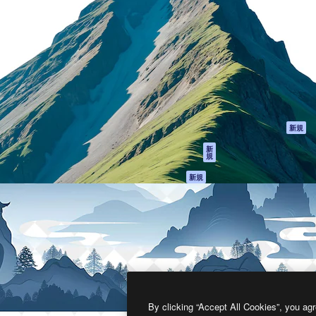
製品
はじめに
ティブ制作を導くためのプラ
Spaces
Academy
クリエイター、企業、代理
AI アシスタント
ドキュメント
含む100万人以上が利用して
AI 画像生成ツール
サポート
AI 動画生成ツール
利用規約
AI 音声合成ツール
プライバシーポリ
シー
ストックコンテン
ツ
オリジナル
新規
Claude/ChatGPT
クッキーポリシー
新
規
向けMCP
トラストセンター
エージェント
アフィリエイト
新規
API
法人向け
モバイルアプリ
すべてのMagnificツ
ール
2026
Freepik Company S.L.U.
無断複写・転載を禁じます
.
By clicking “Accept All Cookies”, you agr