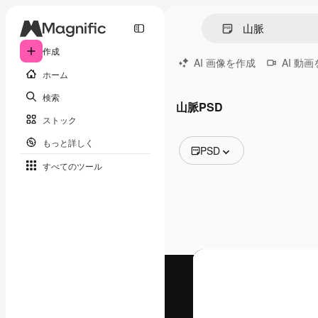
作成
AI 画像を作成
AI 動
ホーム
検索
山脈PSD
ストック
もっと詳しく
PSD
すべてのツール
全ての画像
ベクトル
イラスト
写真
PSD
テンプレート
モックアップ
動画
映像素材
モーショングラフィックス
動画テンプレート
アイコン
3D モデル