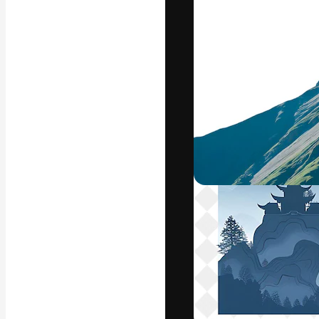
フォント
最高のクリエイ
ットフォーム。
店、スタジオを
います。
日本語
Copyright © 2010-