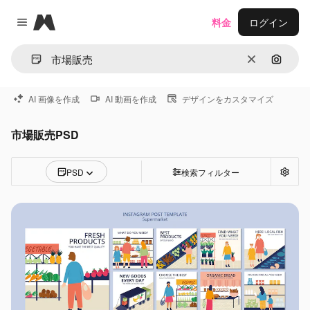
Magnific
料金
ログイン
Close menu
消去
画像で
AI 画像を作成
AI 動画を作成
デザインをカスタマイズ
市場販売PSD
PSD
検索フィルター