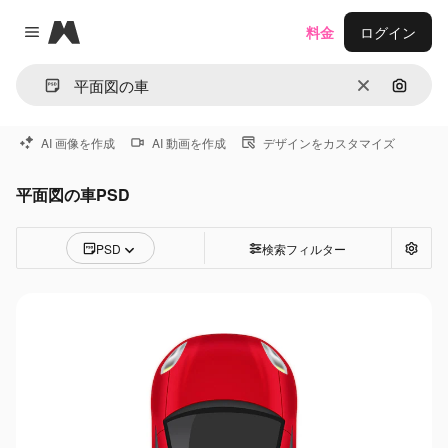
Magnific
料金
ログイン
Close menu
消去
画像で
AI 画像を作成
AI 動画を作成
デザインをカスタマイズ
平面図の車PSD
PSD
検索フィルター