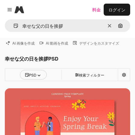
Magnific
料金
ログイン
Close menu
消去
画像で
AI 画像を作成
AI 動画を作成
デザインをカスタマイズ
幸せな父の日を挨拶PSD
PSD
検索フィルター