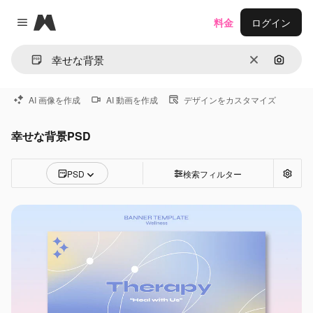
Magnific
料金
ログイン
Close menu
消去
画像で
AI 画像を作成
AI 動画を作成
デザインをカスタマイズ
幸せな背景PSD
PSD
検索フィルター