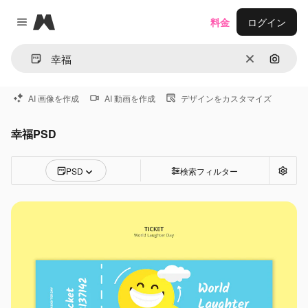
Magnific
料金
ログイン
Close menu
消去
画像で
AI 画像を作成
AI 動画を作成
デザインをカスタマイズ
幸福PSD
PSD
検索フィルター