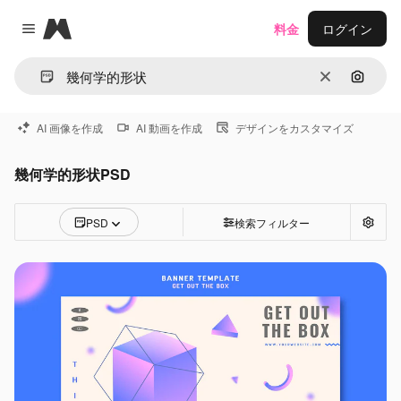
Magnific
料金
ログイン
Close menu
消去
画像で
AI 画像を作成
AI 動画を作成
デザインをカスタマイズ
幾何学的形状PSD
PSD
検索フィルター