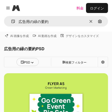
Magnific
料金
ログイン
Close menu
消去
画像で
AI 画像を作成
AI 動画を作成
デザインをカスタマイズ
広告用の緑の要約PSD
PSD
検索フィルター