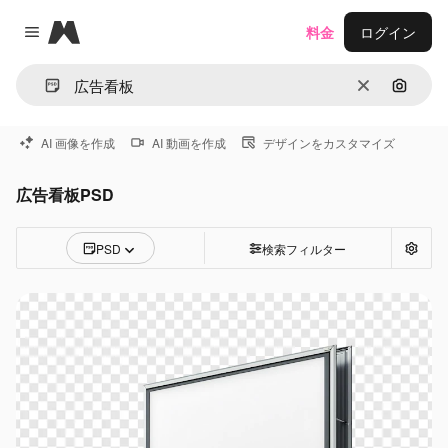
Magnific
料金
ログイン
Close menu
消去
画像で
AI 画像を作成
AI 動画を作成
デザインをカスタマイズ
広告看板PSD
PSD
検索フィルター