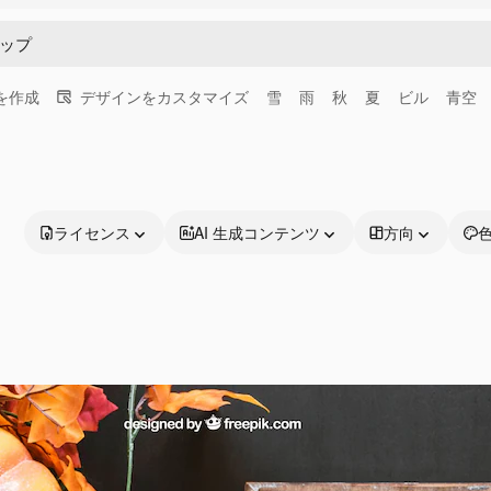
画を作成
デザインをカスタマイズ
雪
雨
秋
夏
ビル
青空
ライセンス
AI 生成コンテンツ
方向