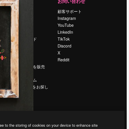
運営
お問い合わせ
料金
顧客サポート
会社概要
Instagram
Reviews
YouTube
採用情報
LinkedIn
検索トレンド
TikTok
ブログ
Discord
イベント
X
Slidesgo
Reddit
コンテンツを販売
する
プレスルーム
magnific.aiをお探し
ですか？
ee to the storing of cookies on your device to enhance site