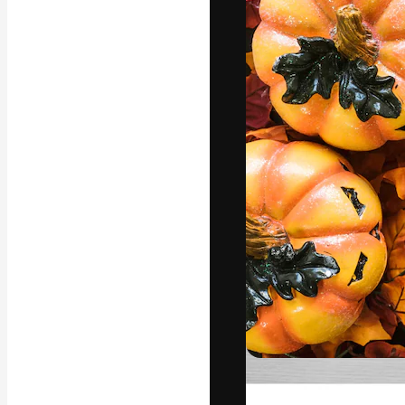
フォント
最高のクリエイ
ットフォーム。
店、スタジオを
います。
日本語
Copyright © 2010-