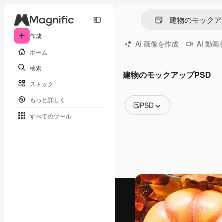
作成
AI 画像を作成
AI 動
ホーム
検索
建物のモックアップPSD
ストック
もっと詳しく
PSD
すべてのツール
全ての画像
ベクトル
イラスト
写真
PSD
テンプレート
モックアップ
動画
映像素材
モーショングラフィックス
動画テンプレート
アイコン
3D モデル