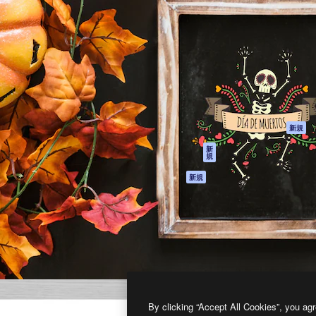
製品
はじめに
ティブ制作を導くためのプラ
Spaces
Academy
クリエイター、企業、代理
AI アシスタント
ドキュメント
含む100万人以上が利用して
AI 画像生成ツール
サポート
AI 動画生成ツール
利用規約
AI 音声合成ツール
プライバシーポリ
シー
ストックコンテン
ツ
オリジナル
新規
Claude/ChatGPT
クッキーポリシー
新
規
向けMCP
トラストセンター
エージェント
アフィリエイト
新規
API
法人向け
モバイルアプリ
すべてのMagnificツ
ール
2026
Freepik Company S.L.U.
無断複写・転載を禁じます
.
By clicking “Accept All Cookies”, you agr