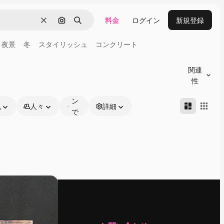
料金
ログイン
新規登録
消去
画像で検索
検索
夜景
冬
スタイリッシュ
コンクリート
オ
ン
関連
ラ
性
イ
ン
色
人々
詳細
で
編
集
可
能