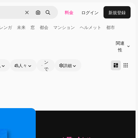
料金
ログイン
新規登録
消去
画像で検索
検索
レンガ
未来
窓
都会
マンション
ヘルメット
都市
オ
ン
関連
ラ
性
イ
ン
色
人々
詳細
で
編
集
可
能