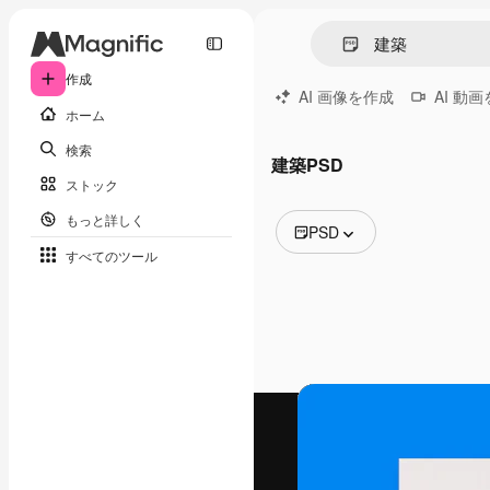
作成
AI 画像を作成
AI 動
ホーム
検索
建築PSD
ストック
もっと詳しく
PSD
すべてのツール
全ての画像
ベクトル
イラスト
写真
PSD
テンプレート
モックアップ
動画
映像素材
モーショングラフィックス
動画テンプレート
アイコン
3D モデル