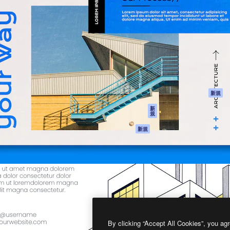
製品
はじめに
ティブ制作を導くためのプラ
Spaces
Academy
クリエイター、企業、代理
AI アシスタント
ドキュメント
含む100万人以上が利用して
AI 画像生成ツール
サポート
AI 動画生成ツール
利用規約
AI 音声合成ツール
プライバシーポリ
シー
ストックコンテン
ツ
オリジナル
新規
Claude/ChatGPT
クッキーポリシー
新
規
向けMCP
トラストセンター
エージェント
アフィリエイト
新規
API
法人向け
モバイルアプリ
すべてのMagnificツ
ール
2026
Freepik Company S.L.U.
無断複写・転載を禁じます
.
By clicking “Accept All Cookies”, you agr