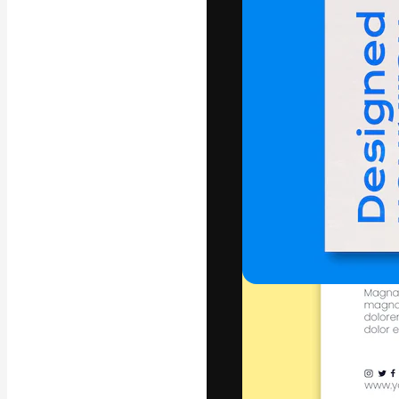
フォント
最高のクリエイ
ットフォーム。
店、スタジオを
います。
日本語
Copyright © 2010-