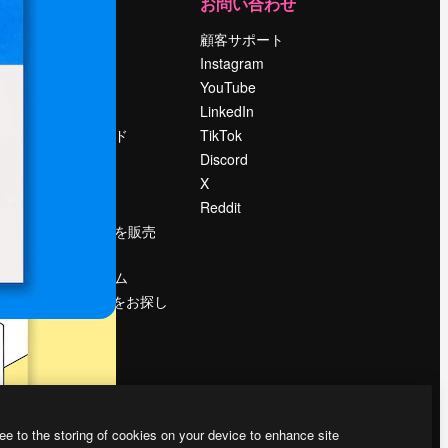
運営
お問い合わせ
料金
顧客サポート
会社概要
Instagram
Reviews
YouTube
採用情報
LinkedIn
検索トレンド
TikTok
ブログ
Discord
イベント
X
Slidesgo
Reddit
コンテンツを販売
する
プレスルーム
magnific.aiをお探し
ですか？
ee to the storing of cookies on your device to enhance site