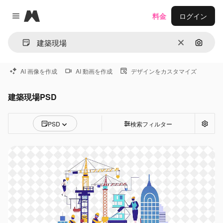
Magnific
料金
ログイン
Close menu
消去
画像で
AI 画像を作成
AI 動画を作成
デザインをカスタマイズ
建築現場PSD
PSD
検索フィルター