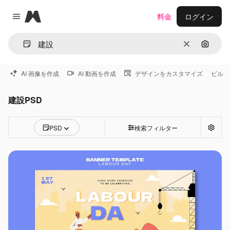
Magnific
料金
ログイン
Close menu
消去
画像で
AI 画像を作成
AI 動画を作成
デザインをカスタマイズ
ビル
建設PSD
PSD
検索フィルター