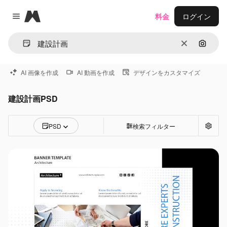
Magnific
料金
ログイン
Close menu
消去
画像で
AI 画像を作成
AI 動画を作成
デザインをカスタマイズ
建設計画PSD
PSD
検索フィルター