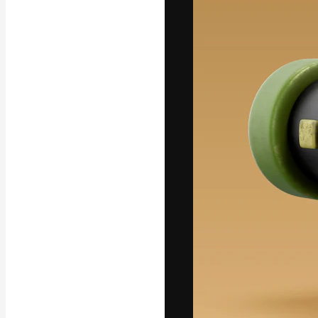
フォント
最高のクリエイ
ットフォーム。
店、スタジオを
います。
日本語
Copyright © 2010-