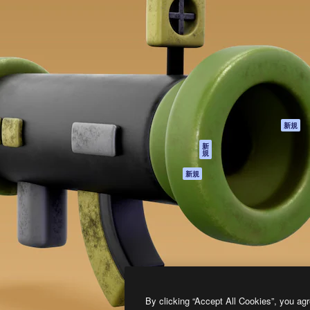
製品
はじめに
ティブ制作を導くためのプラ
Spaces
Academy
クリエイター、企業、代理
AI アシスタント
ドキュメント
含む100万人以上が利用して
AI 画像生成ツール
サポート
AI 動画生成ツール
利用規約
AI 音声合成ツール
プライバシーポリ
シー
ストックコンテン
ツ
オリジナル
新規
Claude/ChatGPT
クッキーポリシー
新
規
向けMCP
トラストセンター
エージェント
アフィリエイト
新規
API
法人向け
モバイルアプリ
すべてのMagnificツ
ール
2026
Freepik Company S.L.U.
無断複写・転載を禁じます
.
By clicking “Accept All Cookies”, you agr