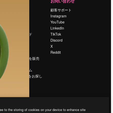
運営
お問い合わせ
料金
顧客サポート
会社概要
Instagram
Reviews
YouTube
採用情報
LinkedIn
検索トレンド
TikTok
ブログ
Discord
イベント
X
Slidesgo
Reddit
コンテンツを販売
する
プレスルーム
magnific.aiをお探し
ですか？
ee to the storing of cookies on your device to enhance site