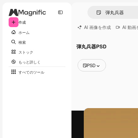
作成
AI 画像を作成
AI 動
ホーム
検索
弾丸兵器PSD
ストック
もっと詳しく
PSD
すべてのツール
全ての画像
ベクトル
イラスト
写真
PSD
テンプレート
モックアップ
動画
映像素材
モーショングラフィックス
動画テンプレート
アイコン
3D モデル