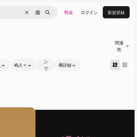
料金
ログイン
新規登録
消去
画像で検索
検索
オ
ン
関連
ラ
性
イ
ン
色
人々
詳細
で
編
集
可
能