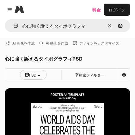
Magnific
料金
ログイン
Close menu
消去
画像で
AI 画像を作成
AI 動画を作成
デザインをカスタマイズ
心に強く訴えるタイポグラフィPSD
PSD
検索フィルター