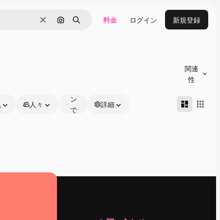
料金
ログイン
新規登録
消去
画像で検索
検索
オ
ン
関連
ラ
性
イ
ン
色
人々
詳細
で
編
集
可
能