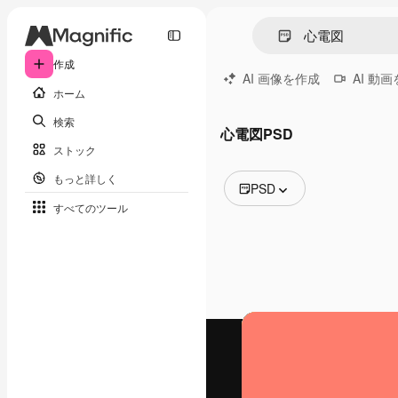
作成
AI 画像を作成
AI 動
ホーム
検索
心電図PSD
ストック
もっと詳しく
PSD
すべてのツール
全ての画像
ベクトル
イラスト
写真
PSD
テンプレート
モックアップ
動画
映像素材
モーショングラフィックス
動画テンプレート
アイコン
3D モデル