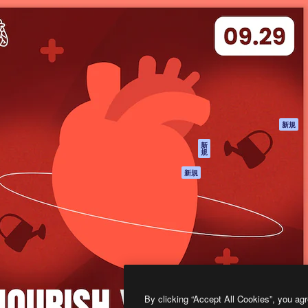
製品
はじめに
ティブ制作を導くためのプラ
Spaces
Academy
クリエイター、企業、代理
AI アシスタント
ドキュメント
含む100万人以上が利用して
AI 画像生成ツール
サポート
AI 動画生成ツール
利用規約
AI 音声合成ツール
プライバシーポリ
シー
ストックコンテン
ツ
オリジナル
新規
Claude/ChatGPT
クッキーポリシー
新
規
向けMCP
トラストセンター
エージェント
アフィリエイト
新規
API
法人向け
モバイルアプリ
すべてのMagnificツ
ール
2026
Freepik Company S.L.U.
無断複写・転載を禁じます
.
By clicking “Accept All Cookies”, you agr