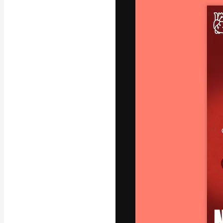
フォント
最高のクリエイ
ットフォーム。
店、スタジオを
います。
日本語
Copyright © 2010-