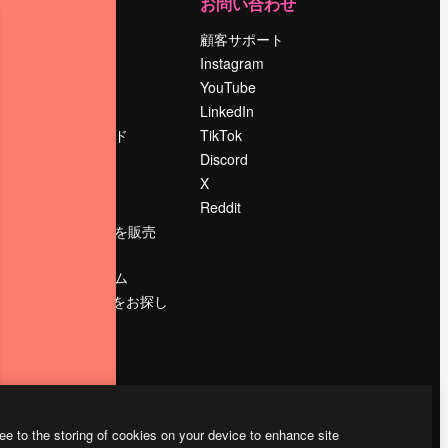
運営
お問い合わせ
料金
顧客サポート
会社概要
Instagram
Reviews
YouTube
採用情報
LinkedIn
検索トレンド
TikTok
ブログ
Discord
イベント
X
Slidesgo
Reddit
コンテンツを販売
する
プレスルーム
magnific.aiをお探し
ですか？
ee to the storing of cookies on your device to enhance site