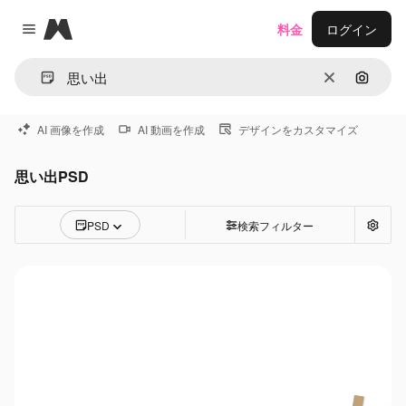
Magnific
料金
ログイン
Close menu
消去
画像で
AI 画像を作成
AI 動画を作成
デザインをカスタマイズ
思い出PSD
PSD
検索フィルター