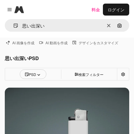
Magnific
料金
ログイン
Close menu
消去
画像で
AI 画像を作成
AI 動画を作成
デザインをカスタマイズ
思い出深いPSD
PSD
検索フィルター