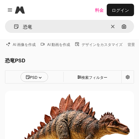
Magnific
料金
ログイン
Close menu
消去
画像で
AI 画像を作成
AI 動画を作成
デザインをカスタマイズ
背景
恐竜PSD
PSD
検索フィルター